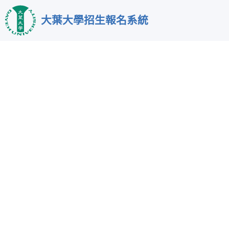
跳
大葉大學招生報名系統
到
主
要
內
容